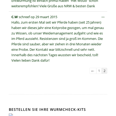
Entwurmung ist einfach prima Haben "Het Woud" schon
weiterempfohlen! Viele Grüße aus NRW & besten Dank
Wissel
...
C.W
schreef op
29 maart 2015
deze
Hallo, zum ersten Mal seit wir Pferde haben (seit 25 Jahren)
metabo
haben wir dieses Jahr eine Kotprobe gezogen, um mal genau
zu Wissen, ob unser Weidemanagement aufgeht und wie es
im Pferd aussieht. Resistenzen sind ja groß im Kommen. Die
Pferde sind sauber, aber wir ziehen in drei Monaten wieder
eine Probe. Der Kontakt war blitzschnell und sehr nett.
Innerhalb des nächsten Tages wussten wir bescheid, toll!
Vielen lieben Dank dafür!
Navigatie
←
1
2
door
de
gastenboek-
lijst
BESTELLEN SIE IHRE WURMCHECK-KITS