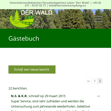
Veterinärmedizinisches Parasitologisches Labor 'Der Wald' |
+49 (0)
211 - 93 67 02 77
|
info@wurmbekampfung.eu
Gästebuch
Navigatie
←
1
2
door
22 berichten.
de
Wissel
...
N.S. & K.R.
schreef op
29 maart 2015
gastenboek-
deze
Super Service, sind sehr zufrieden und werden die
lijst
metabo
Untersuchung zum Jahresende wiederholen. Selektive