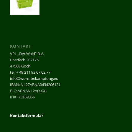
KONTAKT
VPL „Der Wald“ B.V.
Postfach 202125
47568 Goch
tel: + 49 211 93 67 02 77
info@wurmbekampfung.eu
IBAN: NL27ABNA0434206121
BIC: ABNANL2A(XXX)
IHK: 75169355
Kontaktformular