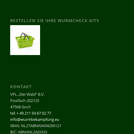
BESTELLEN SIE IHRE WURMCHECK-KITS
KONTAKT
VPL „Der Wald“ B.V.
Postfach 202125
47568 Goch
tel: + 49 211 93 67 02 77
info@wurmbekampfung.eu
IBAN: NL27ABNA0434206121
BIC: ABNANL2A(XXX)