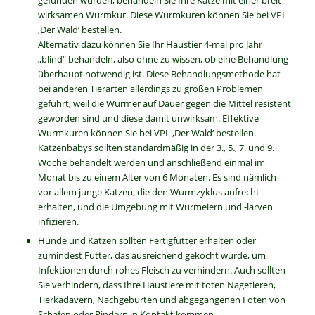
gefunden wurden, behandeln Sie Ihre Katze mit einer breit
wirksamen Wurmkur. Diese Wurmkuren können Sie bei VPL
‚Der Wald‘ bestellen.
Alternativ dazu können Sie Ihr Haustier 4-mal pro Jahr
„blind“ behandeln, also ohne zu wissen, ob eine Behandlung
überhaupt notwendig ist. Diese Behandlungsmethode hat
bei anderen Tierarten allerdings zu großen Problemen
geführt, weil die Würmer auf Dauer gegen die Mittel resistent
geworden sind und diese damit unwirksam. Effektive
Wurmkuren können Sie bei VPL ‚Der Wald‘ bestellen.
Katzenbabys sollten standardmäßig in der 3., 5., 7. und 9.
Woche behandelt werden und anschließend einmal im
Monat bis zu einem Alter von 6 Monaten. Es sind nämlich
vor allem junge Katzen, die den Wurmzyklus aufrecht
erhalten, und die Umgebung mit Wurmeiern und -larven
infizieren.
Hunde und Katzen sollten Fertigfutter erhalten oder
zumindest Futter, das ausreichend gekocht wurde, um
Infektionen durch rohes Fleisch zu verhindern. Auch sollten
Sie verhindern, dass Ihre Haustiere mit toten Nagetieren,
Tierkadavern, Nachgeburten und abgegangenen Föten von
Schafen oder Rindern in Kontakt kommen.