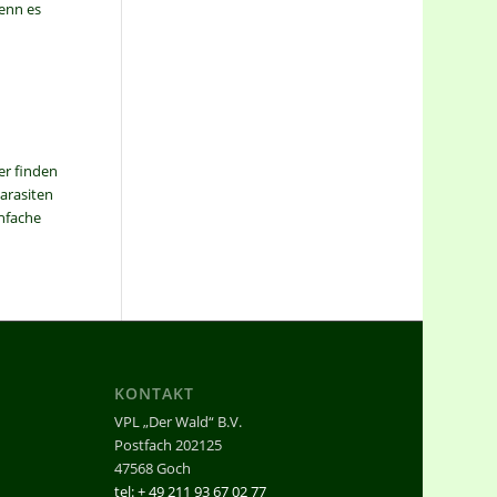
enn es
er finden
Parasiten
nfache
KONTAKT
VPL „Der Wald“ B.V.
Postfach 202125
47568 Goch
tel: + 49 211 93 67 02 77