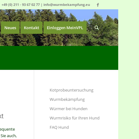
|
+49 (0) 211 - 93 67 02 77
|
info@wurmbekampfung.eu
Neues
Kontakt
Einloggen MeinVPL
Kotprobeuntersuchung
Wurmbekämpfung
Würmer bei Hunden
kt
Wurmrisiko für Ihren Hund
FAQ Hund
sequente
Sie auch,