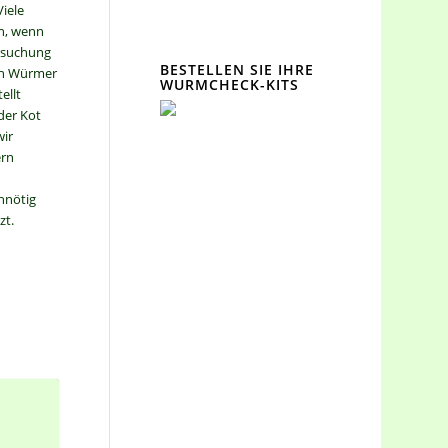
Viele
n, wenn
ersuchung
BESTELLEN SIE IHRE
en Würmer
WURMCHECK-KITS
ellt
der Kot
wir
ern
nnötig
zt.