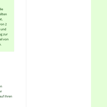
ie
llten
t,
von 2
s und
ng zur
il von
n.
en
er
uf Ihren