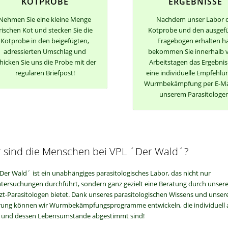
KOTPROBE
ERGEBNISSE
Nehmen Sie eine kleine Menge
Nachdem unser Labor d
rischen Kot und stecken Sie die
Kotprobe und den ausgefü
Kotprobe in den beigefügten,
Fragebogen erhalten ha
adressierten Umschlag und
bekommen Sie innerhalb 
hicken Sie uns die Probe mit der
Arbeitstagen das Ergebni
regulären Briefpost!
eine individuelle Empfehlu
Wurmbekämpfung per E-Ma
unserem Parasitologe
 sind die Menschen bei VPL ´Der Wald´?
Der Wald´ ist ein unabhängiges parasitologisches Labor, das nicht nur
tersuchungen durchführt, sondern ganz gezielt eine Beratung durch unser
rzt-Parasitologen bietet. Dank unseres parasitologischen Wissens und unser
rung können wir Wurmbekämpfungsprogramme entwickeln, die individuell a
und dessen Lebensumstände abgestimmt sind!