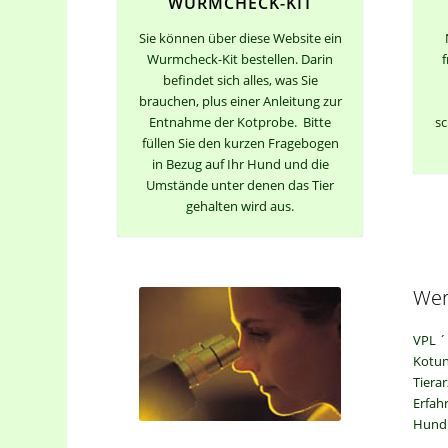
WURMCHECK-KIT
Sie können über diese Website ein
Wurmcheck-Kit bestellen. Darin
f
befindet sich alles, was Sie
brauchen, plus einer Anleitung zur
Entnahme der Kotprobe. Bitte
sc
füllen Sie den kurzen Fragebogen
in Bezug auf Ihr Hund und die
Umstände unter denen das Tier
gehalten wird aus.
Wer
VPL ´
Kotun
Tiera
Erfah
Hund 