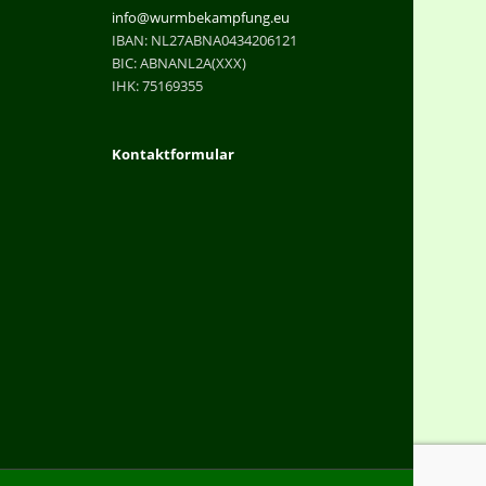
info@wurmbekampfung.eu
IBAN: NL27ABNA0434206121
BIC: ABNANL2A(XXX)
IHK: 75169355
Kontaktformular