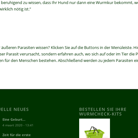
st beruhigend zu wissen, dass Ihr Hund nur dann eine Wurmkur bekommt, w
irklich nötig ist.”
ßeren Parasiten wissen? Klicken Sie auf die Buttons in der Menüleiste. Hi
er Parasit verursacht, sondern erfahren auch, wo sich auf oder im Tier die 
en für den Menschen bestehen. Abschließend werden zu jedem Parasiten ei
UELLE NEUES
BESTELLEN SIE IHRE
WURMCHECK-KITS
Eine Geburt…
4 maart 2020 - 13:41
Zeit für die erste