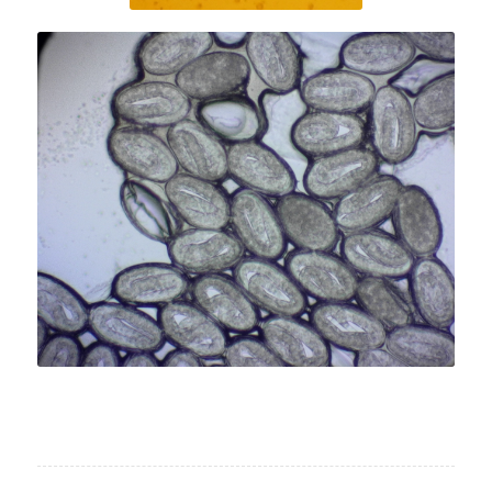
Anuswurmeier im Abklatschpräparat