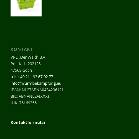
KONTAKT
VPL „Der Wald“ B.V.
Postfach 202125
47568 Goch
tel: + 49 211 93 67 02 77
info@wurmbekampfung.eu
IBAN: NL27ABNA0434206121
BIC: ABNANL2A(XXX)
IHK: 75169355
Kontaktformular