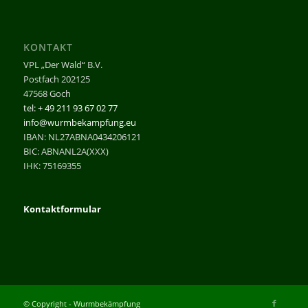
KONTAKT
VPL „Der Wald“ B.V.
Postfach 202125
47568 Goch
tel: + 49 211 93 67 02 77
info@wurmbekampfung.eu
IBAN: NL27ABNA0434206121
BIC: ABNANL2A(XXX)
IHK: 75169355
Kontaktformular
© Copyright - Wurmbekämpfung