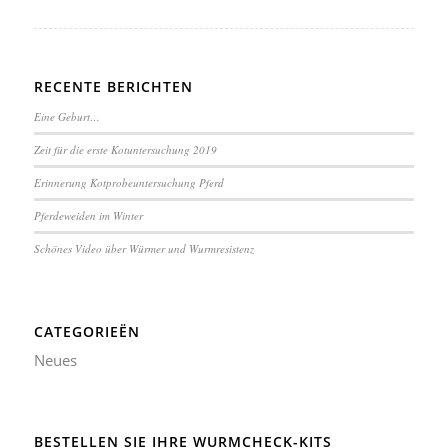
RECENTE BERICHTEN
Eine Geburt…
Zeit für die erste Kotuntersuchung 2019
Erinnerung Kotprobeuntersuchung Pferd
Pferdeweiden im Winter
Schönes Video über Würmer und Wurmresistenz
CATEGORIEËN
Neues
BESTELLEN SIE IHRE WURMCHECK-KITS