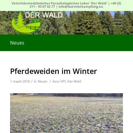
Veterinärmedizinisches Parasitologisches Labor 'Der Wald' |
+49 (0)
211 - 93 67 02 77
|
info@wurmbekampfung.eu
Neues
Pferdeweiden im Winter
/
/
1 maart 2018
in
Neues
door
VPL Der Wald