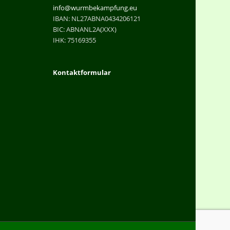
info@wurmbekampfung.eu
IBAN: NL27ABNA0434206121
BIC: ABNANL2A(XXX)
IHK: 75169355
Kontaktformular