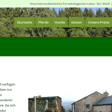
Veterinärmedizinisches Parasitologisches Labor 'Der Wald' 
Startseite
Pferde
Hunde
Katzen
Unsere Preise
d verfügen
aben nur
as
u anderen
re. Da sich
isiko