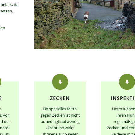
befalls, da
bsetzen.
den
E
ZECKEN
INSPEKT
e
Ein spezielles Mittel
Untersuchen
e, vor
gegen Zecken ist nicht
Ihren Hu
d der
unbedingt notwendig
regelmäßig 
nate
(Frontline wirkt
Zecken und ent
), ist
übrigens auch gegen
Sie diese mit 