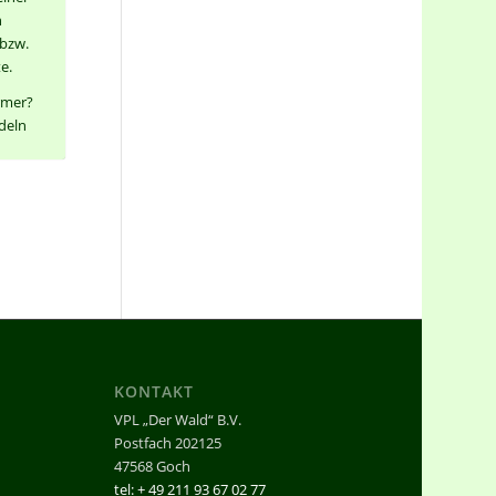
n
bzw.
e.
rmer?
deln
KONTAKT
VPL „Der Wald“ B.V.
Postfach 202125
47568 Goch
tel: + 49 211 93 67 02 77