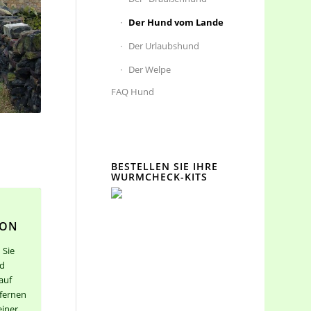
Der Hund vom Lande
Der Urlaubshund
Der Welpe
FAQ Hund
BESTELLEN SIE IHRE
WURMCHECK-KITS
ION
 Sie
nd
auf
fernen
einer