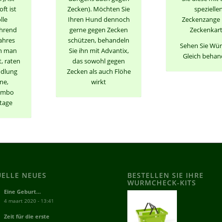
oft ist
Zecken). Möchten Sie
spezielle
lle
Ihren Hund dennoch
Zeckenzange 
ährend
gerne gegen Zecken
Zeckenkart
ahres
schützen, behandeln
Sehen Sie Wü
n man
Sie ihn mit Advantix,
Gleich behan
, raten
das sowohl gegen
ndlung
Zecken als auch Flöhe
ne,
wirkt
Combo
tage
UELLE NEUES
BESTELLEN SIE IHRE
WURMCHECK-KITS
Eine Geburt…
4 maart 2020 - 13:41
Zeit für die erste