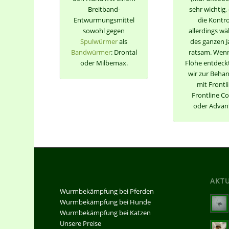
Breitband-
sehr wichtig, 
Entwurmungsmittel
die Kontro
sowohl gegen
allerdings w
Spulwürmer
als
des ganzen J
Bandwürmer
: Drontal
ratsam. Wen
oder Milbemax.
Flöhe entdeckt
wir zur Beha
mit Frontli
Frontline 
oder Advan
AKT
Wurmbekämpfung bei Pferden
Wurmbekämpfung bei Hunde
Wurmbekämpfung bei Katzen
Unsere Preise