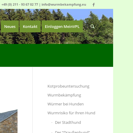
|
+49 (0) 211 - 93 67 02 77
|
info@wurmbekampfung.eu
Neues
Kontakt
Einloggen MeinVPL
Kotprobeuntersuchung
Wurmbekämpfung
Würmer bei Hunden
Wurmrisiko für Ihren Hund
Der Stadthund
Der “Draußenhund”