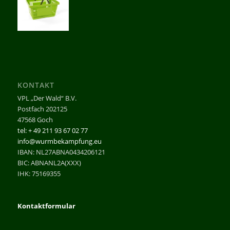
KONTAKT
VPL „Der Wald“ B.V.
Postfach 202125
47568 Goch
tel: + 49 211 93 67 02 77
info@wurmbekampfung.eu
IBAN: NL27ABNA0434206121
BIC: ABNANL2A(XXX)
IHK: 75169355
Kontaktformular