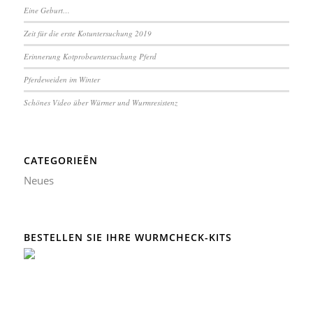
Eine Geburt…
Zeit für die erste Kotuntersuchung 2019
Erinnerung Kotprobeuntersuchung Pferd
Pferdeweiden im Winter
Schönes Video über Würmer und Wurmresistenz
CATEGORIEËN
Neues
BESTELLEN SIE IHRE WURMCHECK-KITS