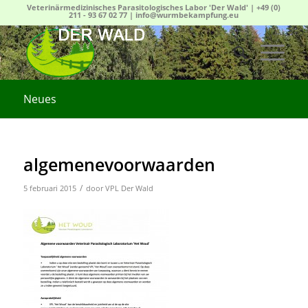
Veterinärmedizinisches Parasitologisches Labor 'Der Wald' |
+49 (0)
211 - 93 67 02 77
|
info@wurmbekampfung.eu
Neues
algemenevoorwaarden
/
5 februari 2015
door
VPL Der Wald