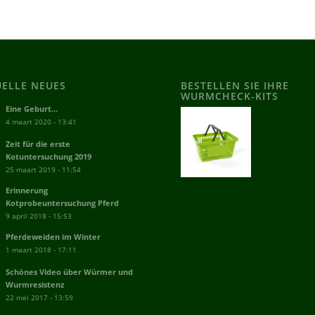
UELLE NEUES
BESTELLEN SIE IHRE
WURMCHECK-KITS
Eine Geburt…
4 maart 2020 - 13:41
Zeit für die erste
Kotuntersuchung 2019
25 maart 2019 - 11:54
Erinnerung
Kotprobeuntersuchung Pferd
9 april 2018 - 15:53
Pferdeweiden im Winter
1 maart 2018 - 17:11
Schönes Video über Würmer und
Wurmresistenz
22 mei 2017 - 13:59