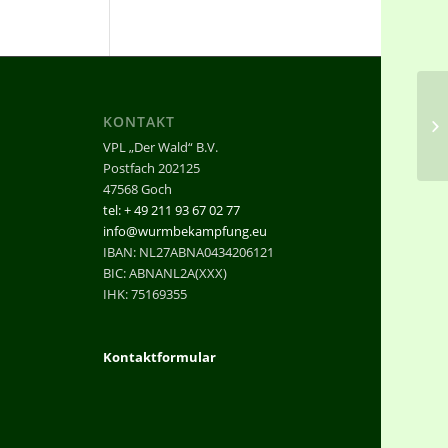
Wa
KONTAKT
ni
VPL „Der Wald“ B.V.
Postfach 202125
47568 Goch
tel: + 49 211 93 67 02 77
info@wurmbekampfung.eu
IBAN: NL27ABNA0434206121
BIC: ABNANL2A(XXX)
IHK: 75169355
Kontaktformular