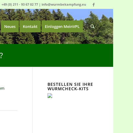
|
+49 (0) 211 - 93 67 02 77
|
info@wurmbekampfung.eu
Neues
Kontakt
Einloggen MeinVPL
?
BESTELLEN SIE IHRE
dem
WURMCHECK-KITS