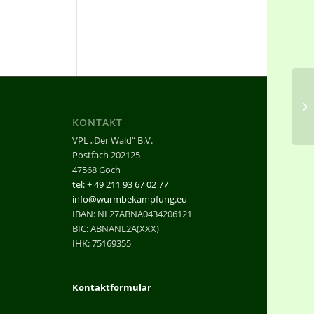
We
Me
KONTAKT
VPL „Der Wald“ B.V.
Postfach 202125
47568 Goch
tel: + 49 211 93 67 02 77
info@wurmbekampfung.eu
IBAN: NL27ABNA0434206121
BIC: ABNANL2A(XXX)
IHK: 75169355
Kontaktformular