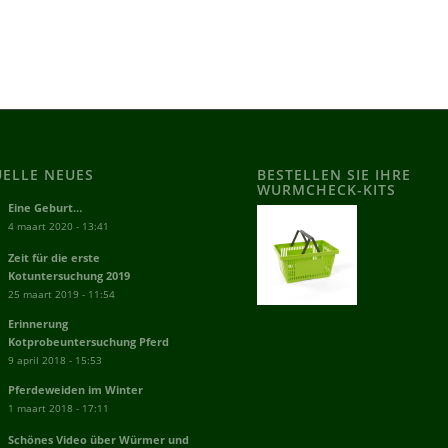
UELLE NEUES
BESTELLEN SIE IHRE
WURMCHECK-KITS
Eine Geburt…
4 maart 2020 - 13:41
Zeit für die erste
Kotuntersuchung 2019
25 maart 2019 - 11:54
Erinnerung
Kotprobeuntersuchung Pferd
9 april 2018 - 15:53
Pferdeweiden im Winter
1 maart 2018 - 17:11
Schönes Video über Würmer und