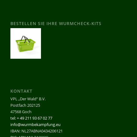
BESTELLEN SIE IHRE WURMCHECK-KITS
KONTAKT
VPL „Der Wald“ B.V.
Postfach 202125
47568 Goch
tel: + 49 211 93 67 02 77
info@wurmbekampfung.eu
IBAN: NL27ABNA0434206121