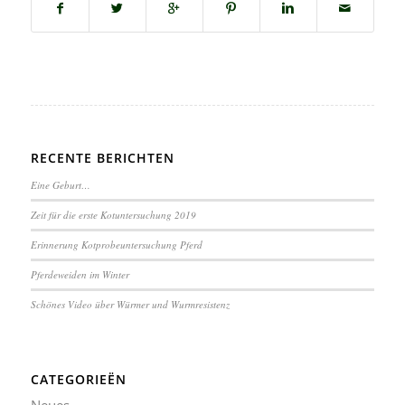
RECENTE BERICHTEN
Eine Geburt…
Zeit für die erste Kotuntersuchung 2019
Erinnerung Kotprobeuntersuchung Pferd
Pferdeweiden im Winter
Schönes Video über Würmer und Wurmresistenz
CATEGORIEËN