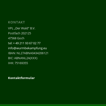
KONTAKT
VPL „Der Wald“ B.V.
Postfach 202125
47568 Goch
tel: + 49 211 93 67 02 77
info@wurmbekampfung.eu
IBAN: NL27ABNA0434206121
BIC: ABNANL2A(XXX)
IHK: 75169355
Kontaktformular