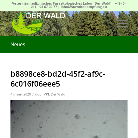
Veterinärmedizinisches Parasitologisches Labor 'Der Wald' |
+49 (0)
211 - 93 67 02 77
|
info@wurmbekampfung.eu
Neues
b8898ce8-bd2d-45f2-af9c-
6c016f06eee5
/
4 maart 2020
door
VPL Der Wald