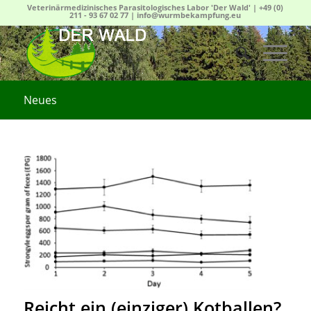
Veterinärmedizinisches Parasitologisches Labor 'Der Wald' |
+49 (0)
211 - 93 67 02 77
|
info@wurmbekampfung.eu
Neues
Reicht ein (einziger) Kotballen?