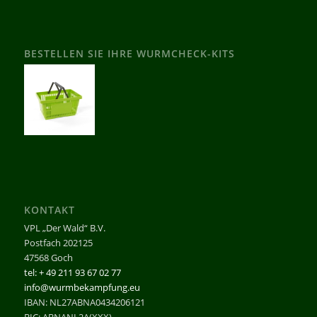
BESTELLEN SIE IHRE WURMCHECK-KITS
KONTAKT
VPL „Der Wald“ B.V.
Postfach 202125
47568 Goch
tel: + 49 211 93 67 02 77
info@wurmbekampfung.eu
IBAN: NL27ABNA0434206121