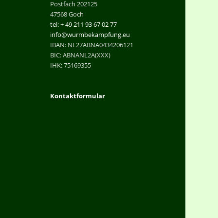
Postfach 202125
47568 Goch
tel: + 49 211 93 67 02 77
info@wurmbekampfung.eu
IBAN: NL27ABNA0434206121
BIC: ABNANL2A(XXX)
IHK: 75169355
Kontaktformular