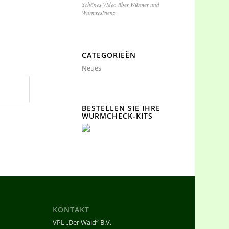
Schönes Video über Würmer und
Wurmresistenz
CATEGORIEËN
Neues
BESTELLEN SIE IHRE
WURMCHECK-KITS
KONTAKT
VPL „Der Wald“ B.V.