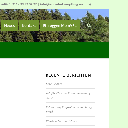
|
+49 (0) 211 - 93 67 02 77
|
info@wurmbekampfung.eu
Neues
Kontakt
Einloggen MeinVPL
RECENTE BERICHTEN
Eine Geburt…
Zeit für die erste Kotuntersuchung
2019
Erinnerung Kotprobeuntersuchung
Pferd
Pferdeweiden im Winter