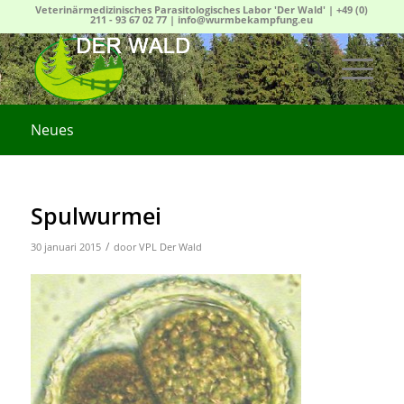
Veterinärmedizinisches Parasitologisches Labor 'Der Wald' |
+49 (0)
211 - 93 67 02 77
|
info@wurmbekampfung.eu
Neues
Spulwurmei
/
30 januari 2015
door
VPL Der Wald