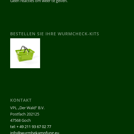
Geen reacties om weer te geven.
BESTELLEN SIE IHRE WURMCHECK-KITS
KONTAKT
VPL „Der Wald“ B.V.
Postfach 202125
47568 Goch
tel: + 49 211 93 67 02 77
info@wurmbekampfung.eu