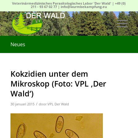
Veterinärmedizinisches Parasitologisches Labor 'Der Wald' |
+49 (0)
211 - 93 67 02 77
|
info@wurmbekampfung.eu
Neues
Kokzidien unter dem
Mikroskop (Foto: VPL ‚Der
Wald‘)
/
30 januari 2015
door
VPL Der Wald