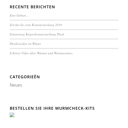
RECENTE BERICHTEN
Eine Geburt…
Zeit für die erste Kotuntersuchung 2019
Erinnerung Kotprobeuntersuchung Pferd
Pferdeweiden im Winter
Schönes Video über Würmer und Wurmresistenz
CATEGORIEËN
Neues
BESTELLEN SIE IHRE WURMCHECK-KITS