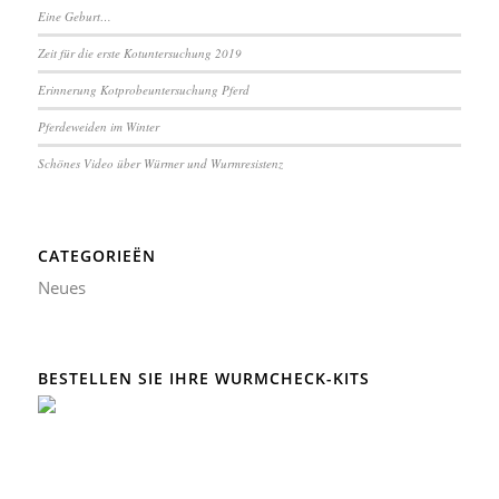
Eine Geburt…
Zeit für die erste Kotuntersuchung 2019
Erinnerung Kotprobeuntersuchung Pferd
Pferdeweiden im Winter
Schönes Video über Würmer und Wurmresistenz
CATEGORIEËN
Neues
BESTELLEN SIE IHRE WURMCHECK-KITS