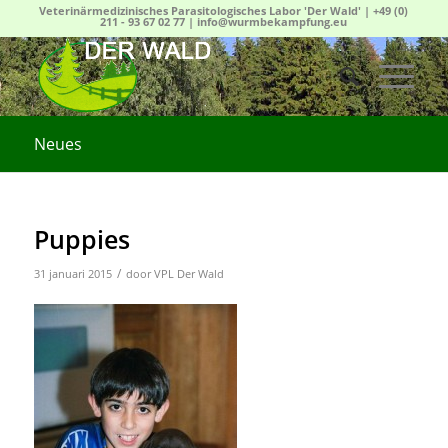
Veterinärmedizinisches Parasitologisches Labor 'Der Wald' |
+49 (0)
211 - 93 67 02 77
|
info@wurmbekampfung.eu
Neues
Puppies
/
31 januari 2015
door
VPL Der Wald