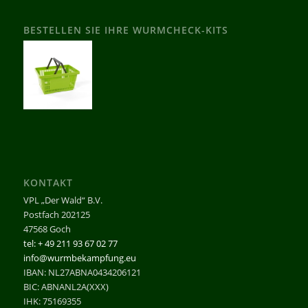
BESTELLEN SIE IHRE WURMCHECK-KITS
KONTAKT
VPL „Der Wald“ B.V.
Postfach 202125
47568 Goch
tel: + 49 211 93 67 02 77
info@wurmbekampfung.eu
IBAN: NL27ABNA0434206121
BIC: ABNANL2A(XXX)
IHK: 75169355