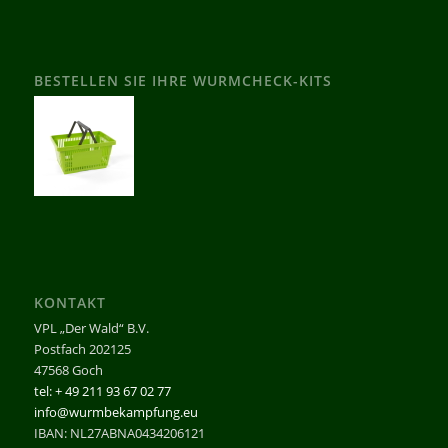
BESTELLEN SIE IHRE WURMCHECK-KITS
KONTAKT
VPL „Der Wald“ B.V.
Postfach 202125
47568 Goch
tel: + 49 211 93 67 02 77
info@wurmbekampfung.eu
IBAN: NL27ABNA0434206121