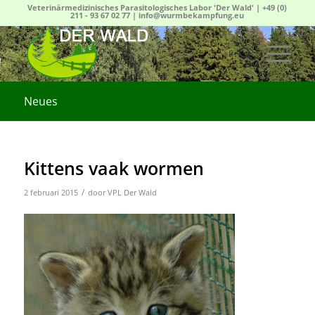
Veterinärmedizinisches Parasitologisches Labor 'Der Wald' |
+49 (0)
211 - 93 67 02 77
|
info@wurmbekampfung.eu
Neues
Kittens vaak wormen
/
2 februari 2015
door
VPL Der Wald