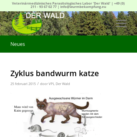
Veterinärmedizinisches Parasitologisches Labor 'Der Wald' |
+49 (0)
211 - 93 67 02 77
|
info@wurmbekampfung.eu
Neues
Zyklus bandwurm katze
/
25 februari 2015
door
VPL Der Wald