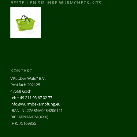
BESTELLEN SIE IHRE WURMCHECK-KITS
KONTAKT
VPL „Der Wald“ B.V.
Postfach 202125
47568 Goch
tel: + 49 211 93 67 02 77
info@wurmbekampfung.eu
IBAN: NL27ABNA0434206121
BIC: ABNANL2A(XXX)
IHK: 75169355