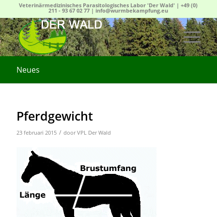
Veterinärmedizinisches Parasitologisches Labor 'Der Wald' |
+49 (0)
211 - 93 67 02 77
|
info@wurmbekampfung.eu
Neues
Pferdgewicht
/
23 februari 2015
door
VPL Der Wald