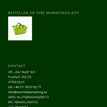
BESTELLEN SIE IHRE WURMCHECK-KITS
KONTAKT
VPL „Der Wald“ B.V.
Postfach 202125
47568 Goch
tel: + 49 211 93 67 02 77
info@wurmbekampfung.eu
IBAN: NL27ABNA0434206121
BIC: ABNANL2A(XXX)
IHK: 75169355