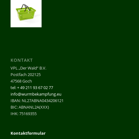
KONTAKT
VPL „Der Wald“ B.V.
Postfach 202125
47568 Goch
tel: + 49 211 93 67 02 77
info@wurmbekampfung.eu
IBAN: NL27ABNA0434206121
BIC: ABNANL2A(XXX)
IHK: 75169355
Kontaktformular