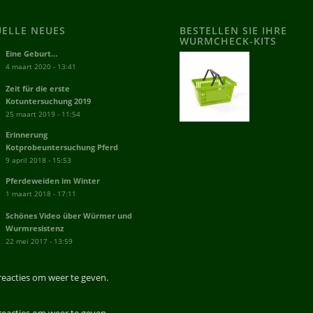
UELLE NEUES
BESTELLEN SIE IHRE
WURMCHECK-KITS
Eine Geburt…
4 maart 2020 - 13:41
Zeit für die erste
Kotuntersuchung 2019
25 maart 2019 - 11:54
Erinnerung
Kotprobeuntersuchung Pferd
9 april 2018 - 15:53
Pferdeweiden im Winter
1 maart 2018 - 17:11
Schönes Video über Würmer und
Wurmresistenz
22 mei 2017 - 13:59
reacties om weer te geven.