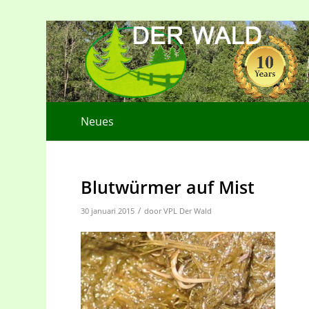
Neues
Blutwürmer auf Mist
/
30 januari 2015
door
VPL Der Wald