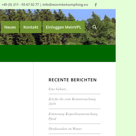
|
+49 (0) 211 - 93 67 02 77
|
info@wurmbekampfung.eu
Neues
Kontakt
Einloggen MeinVPL
RECENTE BERICHTEN
Eine Geburt…
Zeit für die erste Kotuntersuchung
2019
Erinnerung Kotprobeuntersuchung
Pferd
Pferdeweiden im Winter