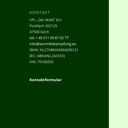
KONTAKT
VPL „Der Wald“ B.V.
Postfach 202125
47568 Goch
tel: + 49 211 93 67 02 77
info@wurmbekampfung.eu
IBAN: NL27ABNA0434206121
BIC: ABNANL2A(XXX)
IHK: 75169355
Kontaktformular