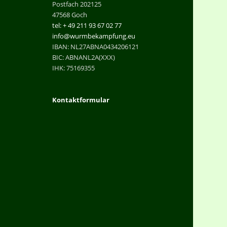
Postfach 202125
47568 Goch
tel: + 49 211 93 67 02 77
info@wurmbekampfung.eu
IBAN: NL27ABNA0434206121
BIC: ABNANL2A(XXX)
IHK: 75169355
Kontaktformular