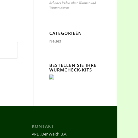
Schönes Video über Würmer und
Wurmresistenz
CATEGORIEËN
Neues
BESTELLEN SIE IHRE
WURMCHECK-KITS
KONTAKT
VPL „Der Wald“ B.V.