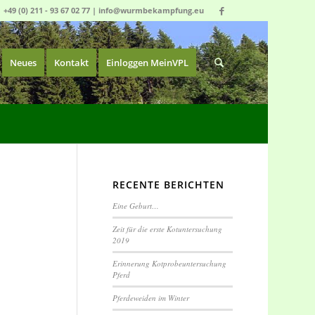
|
+49 (0) 211 - 93 67 02 77
|
info@wurmbekampfung.eu
Neues
Kontakt
Einloggen MeinVPL
RECENTE BERICHTEN
Eine Geburt…
Zeit für die erste Kotuntersuchung
2019
Erinnerung Kotprobeuntersuchung
Pferd
Pferdeweiden im Winter