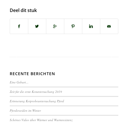
Deel dit stuk
RECENTE BERICHTEN
Eine Geburt…
Zeit für die erste Kotuntersuchung 2019
Erinnerung Kotprobeuntersuchung Pferd
Pferdeweiden im Winter
Schönes Video über Würmer und Wurmresistenz