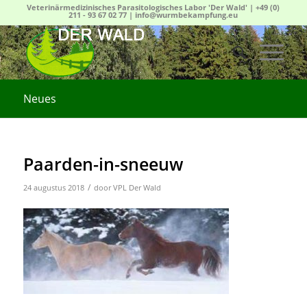
Veterinärmedizinisches Parasitologisches Labor 'Der Wald' |
+49 (0)
211 - 93 67 02 77
|
info@wurmbekampfung.eu
Neues
Paarden-in-sneeuw
/
24 augustus 2018
door
VPL Der Wald